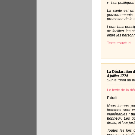
Les politiques 
La santé est un
gouvernements d
promotion de la s
Leurs buts princ
de faciliter les
entre les personn
Texte trouvé ici.
La Déclaration 
4 juillet 1776
Sur le "droit au 
Le texte de la dé
Extrait :
Nous tenons pou
hommes sont cré
inaliénables ;
pa
bonheur
. Les g
droits, et leur 
Toutes les fois
peuple a le droit