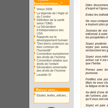
fondamentaux...
"
Dites doucement 
d’esprit et l’ignor
Voeux 2008
La légende de l’Aigle et
Evitez les individ
du Condor
Définition de la santé
Ne vous comparez
selon l’OMS
a toujours plus g
La Déclaration
d’Indépendance des
Jouissez de vos
USA
intéressé à votre
Rapports sur le
les prospérités 
développement humain
"Des biens communs au
Soyez prudents d
bien commun de
soyez pas aveug
l’humanité"
recherchent les g
Convention européenne
Soyez vous-même
des droits de l’homme
amour car il est 
Convention relative aux
que l’herbe.
droits de l’enfant
Déclaration universelle
Prenez avec bo
des droits de l’homme
jeunesse.
Laudato Si’
Fortifiez une p
Mais ne vous ch
la fatigue et de l
Retour vers...
Au-delà d’une d
Etudes, textes, articles...
de l’univers, pas 
qu’il vous soit c
Soyez en paix a