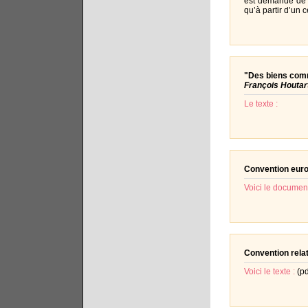
est demandé de l
qu’à partir d’un 
"Des biens com
François Houtar
Le texte :
Convention euro
Voici le document
Convention relat
Voici le texte :
(pd