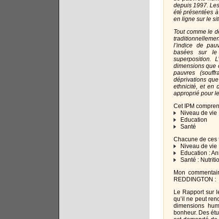
depuis 1997. Les
été présentées à 
en ligne sur le si
Tout comme le dé
traditionnellemen
l’indice de pau
basées sur le 
superposition. 
dimensions que c
pauvres (souff
déprivations que
ethnicité, et en
approprié pour l
Cet IPM comprend
Niveau de vie
Education
Santé
Chacune de ces t
Niveau de vie : 
Education : Ann
Santé : Nutrition
Mon commentaire
REDDINGTON :
Le Rapport sur l
qu’il ne peut re
dimensions huma
bonheur. Des étu