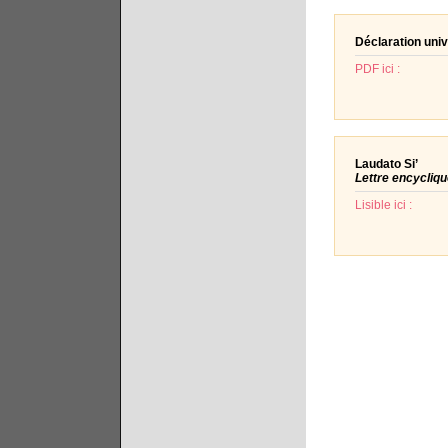
Déclaration univ
PDF ici :
Laudato Si’
Lettre encycliqu
Lisible ici :