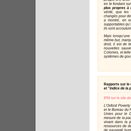
en le fondant sur
plus propres à 
vérité, que les
changés pour des
a montré, en e
supportables qu’
ils sont accoutu
Mais lorsqu’une 
même but, marque
droit, il est de
nouvelles sauve
Colonies, et tell
systèmes de gou
Rapports sur l
et "indice de la
IPM sur le site 
L’Oxford Poverty
et le Bureau du
Unies pour le 
mesure de la pau
vivant dans la p
ressources de dé
de pauvreté huma