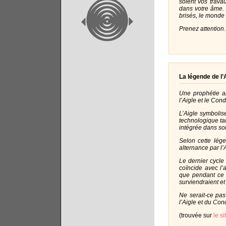
soient vos trava
dans votre âme. 
brisés, le monde 
Prenez attention
La légende de l’
Une prophétie a
l’Aigle et le Cond
L’Aigle symbolis
technologique tan
intégrée dans so
Selon cette lég
alternance par l’
Le dernier cycle
coïncide avec l’
que pendant ce c
surviendraient et
Ne serait-ce pas
l’Aigle et du Con
(trouvée sur
le si