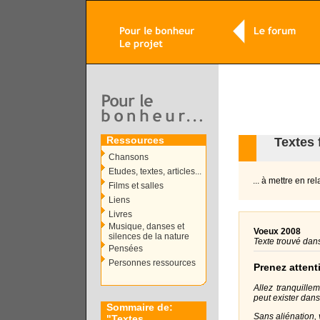
Ressources
Textes 
Chansons
Etudes, textes, articles...
... à mettre en re
Films et salles
Liens
Livres
Musique, danses et
Voeux 2008
silences de la nature
Texte trouvé dans
Pensées
Personnes ressources
Prenez attent
Allez tranquille
peut exister dans
Sommaire de:
Sans aliénation,
"
Textes