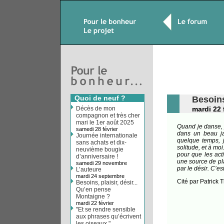
Quoi de neuf ?
Besoins
Décès de mon
mardi 22 
compagnon et très cher
mari le 1er août 2025
Quand je danse, 
samedi 28 février
dans un beau ja
Journée internationale
quelque temps, 
sans achats et dix-
solitude, et à mo
neuvième bougie
pour que les act
d’anniversaire !
une source de pla
samedi 29 novembre
par le désir. C’e
L’auteure
mardi 24 septembre
Cité par Patrick 
Besoins, plaisir, désir...
Qu’en pense
Montaigne ?
mardi 22 février
"Et se rendre sensible
aux phrases qu’écrivent
les oiseaux "