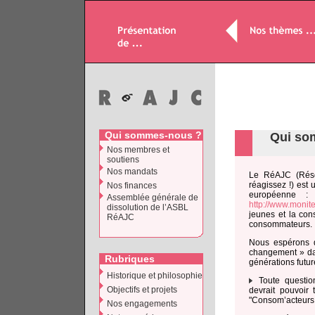
Qui sommes-nous ?
Qui so
Nos membres et
soutiens
Nos mandats
Le RéAJC (Rése
réagissez !) est
Nos finances
européenne :
Assemblée générale de
http://www.monit
dissolution de l’ASBL
jeunes et la con
RéAJC
consommateurs.
Nous espérons q
changement » dan
Rubriques
générations futur
Historique et philosophie
Toute questio
Objectifs et projets
devrait pouvoir
"Consom’acteurs j
Nos engagements