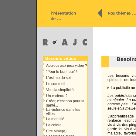
Besoins vitaux
Besoins
Accrocs aux jeux vidéo ?
"Pour le bonheur" !
Les besoins vit
L’estime de soi
spirituels, ont to
Le sommeil
La publicité ne
Vers la simplicité...
Les publicistes c
Un cadeau ?
manipuler. La pub
Créer, c’est bon pour la
nomme pas... Elle
santé...
seule et la meille
La violence dans les
villes
L’apprentissage 
La mobilité
renforce l’esprit
vis-à-vis des piè
La colère
garde-fou vis-à-v
Etre aimé(e)
maladie, favorise