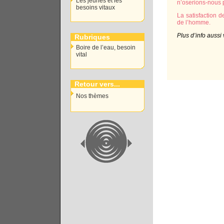
Les jeunes et les
n’oserions-nous 
besoins vitaux
La satisfaction d
de l’homme.
Plus d’info aussi
Rubriques
Boire de l’eau, besoin
vital
Retour vers...
Nos thèmes