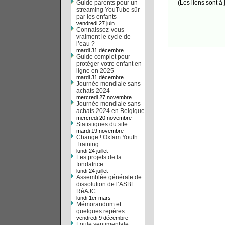
Guide parents pour un
(Les liens sont à 
streaming YouTube sûr
par les enfants
vendredi 27 juin
Connaissez-vous
vraiment le cycle de
l’eau ?
mardi 31 décembre
Guide complet pour
protéger votre enfant en
ligne en 2025
mardi 31 décembre
Journée mondiale sans
achats 2024
mercredi 27 novembre
Journée mondiale sans
achats 2024 en Belgique
mercredi 20 novembre
Statistiques du site
mardi 19 novembre
Change ! Oxfam Youth
Training
lundi 24 juillet
Les projets de la
fondatrice
lundi 24 juillet
Assemblée générale de
dissolution de l’ASBL
RéAJC
lundi 1er mars
Mémorandum et
quelques repères
vendredi 9 décembre
Foule sentimentale...