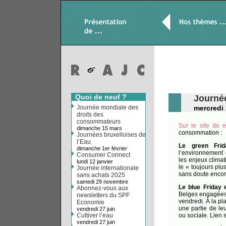
Quoi de neuf ?
Journé
Journée mondiale des
mercredi
droits des
consommateurs
Sur le site de 
dimanche 15 mars
consommation :
Journées bruxelloises de
l’Eau
Le green Frid
dimanche 1er février
l’environnement 
Consumer Connect
les enjeux climat
lundi 12 janvier
le « toujours pl
Journée internationale
sans doute encore
sans achats 2025
samedi 29 novembre
Le blue Friday 
Abonnez-vous aux
Belges engagées. 
newsletters du SPF
vendredi. À la p
Economie
une partie de le
vendredi 27 juin
Cultiver l’eau
ou sociale. Lien s
vendredi 27 juin