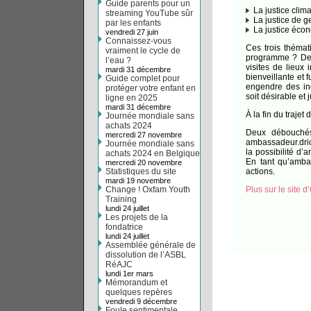
Guide parents pour un
La justice clim
streaming YouTube sûr
La justice de g
par les enfants
La justice éco
vendredi 27 juin
Connaissez-vous
Ces trois thémat
vraiment le cycle de
programme ? Des 
l’eau ?
visites de lieux
mardi 31 décembre
bienveillante et
Guide complet pour
engendre des iné
protéger votre enfant en
soit désirable et j
ligne en 2025
mardi 31 décembre
À la fin du trajet
Journée mondiale sans
achats 2024
Deux débouchés
mercredi 27 novembre
ambassadeur.dric
Journée mondiale sans
la possibilité d’
achats 2024 en Belgique
En tant qu’amba
mercredi 20 novembre
Statistiques du site
actions.
mardi 19 novembre
Change ! Oxfam Youth
Plus sur le site d
Training
lundi 24 juillet
Les projets de la
fondatrice
lundi 24 juillet
Assemblée générale de
dissolution de l’ASBL
RéAJC
lundi 1er mars
Mémorandum et
quelques repères
vendredi 9 décembre
Foule sentimentale...