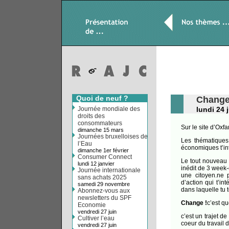
Quoi de neuf ?
Change
Journée mondiale des
lundi 24 j
droits des
consommateurs
Sur le site d’Oxfa
dimanche 15 mars
Journées bruxelloises de
Les thématiques
l’Eau
économiques t’int
dimanche 1er février
Consumer Connect
Le tout nouveau 
lundi 12 janvier
inédit de 3 week-
Journée internationale
une citoyen.ne p
sans achats 2025
d’action qui t’in
samedi 29 novembre
dans laquelle tu t
Abonnez-vous aux
newsletters du SPF
Change !
c’est qu
Economie
vendredi 27 juin
c’est un trajet d
Cultiver l’eau
coeur du travail d
vendredi 27 juin