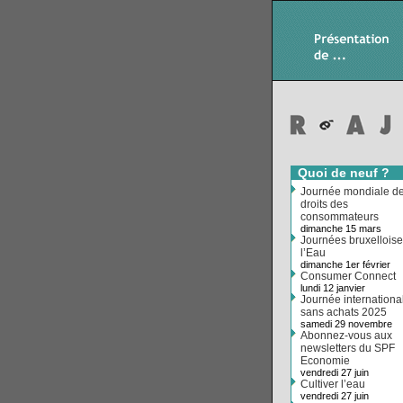
Quoi de neuf ?
Journée mondiale d
droits des
consommateurs
dimanche 15 mars
Journées bruxellois
l’Eau
dimanche 1er février
Consumer Connect
lundi 12 janvier
Journée internationa
sans achats 2025
samedi 29 novembre
Abonnez-vous aux
newsletters du SPF
Economie
vendredi 27 juin
Cultiver l’eau
vendredi 27 juin