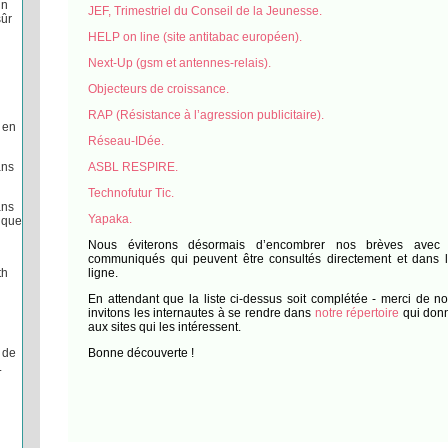
un
JEF, Trimestriel du Conseil de la Jeunesse.
ûr
HELP on line (site antitabac européen).
Next-Up (gsm et antennes-relais).
Objecteurs de croissance.
RAP (Résistance à l’agression publicitaire).
 en
Réseau-IDée.
ans
ASBL RESPIRE.
Technofutur Tic.
ans
Yapaka.
ique
Nous éviterons désormais d’encombrer nos brèves avec 
communiqués qui peuvent être consultés directement et dans le
th
ligne.
En attendant que la liste ci-dessus soit complétée - merci de n
invitons les internautes à se rendre dans
notre répertoire
qui donn
aux sites qui les intéressent.
 de
Bonne découverte !
L