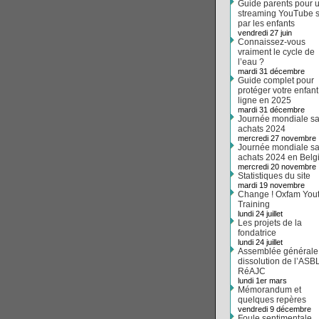
Guide parents pour 
streaming YouTube s
par les enfants
vendredi 27 juin
Connaissez-vous
vraiment le cycle de
l’eau ?
mardi 31 décembre
Guide complet pour
protéger votre enfant
ligne en 2025
mardi 31 décembre
Journée mondiale s
achats 2024
mercredi 27 novembre
Journée mondiale s
achats 2024 en Belg
mercredi 20 novembre
Statistiques du site
mardi 19 novembre
Change ! Oxfam You
Training
lundi 24 juillet
Les projets de la
fondatrice
lundi 24 juillet
Assemblée générale
dissolution de l’ASB
RéAJC
lundi 1er mars
Mémorandum et
quelques repères
vendredi 9 décembre
Foule sentimentale...