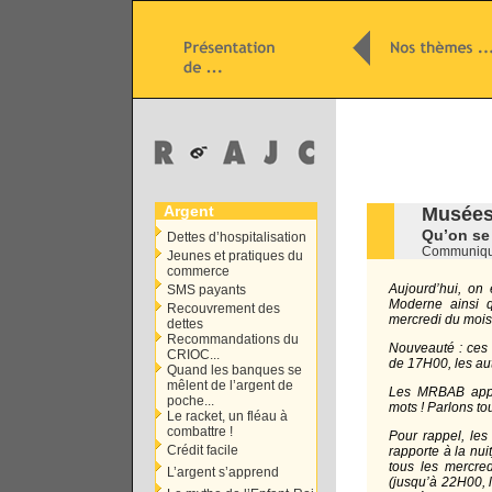
Argent
Musées 
Qu’on se 
Dettes d’hospitalisation
Communiqu
Jeunes et pratiques du
commerce
Aujourd’hui, on
SMS payants
Moderne ainsi q
Recouvrement des
mercredi du mois”
dettes
Recommandations du
Nouveauté : ces 
CRIOC...
de 17H00, les aut
Quand les banques se
mêlent de l’argent de
Les MRBAB appel
poche...
mots ! Parlons to
Le racket, un fléau à
combattre !
Pour rappel, les 
Crédit facile
rapporte à la nui
tous les mercre
L’argent s’apprend
(jusqu’à 22H00, 