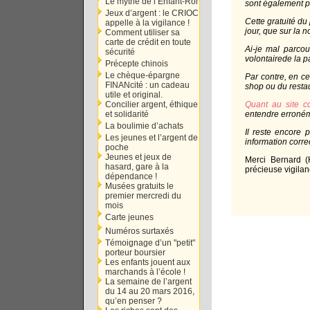
Le mythe de l’Enfant-Roi
sont également p
Jeux d’argent : le CRIOC
Cette gratuité du
appelle à la vigilance !
jour, que sur la n
Comment utiliser sa
carte de crédit en toute
Ai-je mal parcou
sécurité
volontairede la 
Précepte chinois
Le chèque-épargne
Par contre, en c
FINANcité : un cadeau
shop ou du restaur
utile et original.
Concilier argent, éthique
Quant au site c
et solidarité
entendre erronéme
La boulimie d’achats
Il reste encore 
Les jeunes et l’argent de
information corre
poche
Jeunes et jeux de
Merci Bernard 
hasard, gare à la
précieuse vigilan
dépendance !
Musées gratuits le
premier mercredi du
mois
Carte jeunes
Numéros surtaxés
Témoignage d’un "petit"
porteur boursier
Les enfants jouent aux
marchands à l’école !
La semaine de l’argent
du 14 au 20 mars 2016,
qu’en penser ?