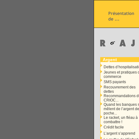
Argent
Dettes d’hospitalisat
Jeunes et pratiques 
commerce
SMS payants
Recouvrement des
dettes
Recommandations d
CRIOC...
Quand les banques 
mêlent de l’argent d
poche...
Le racket, un fléau à
combattre !
Crédit facile
L’argent s’apprend