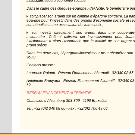
associatifs et/ou d’économie sociale.
Dans le cadre des chèques-épargne FINANcité, le bénéficiaire pou
soit placer son argent sur un compte d’épargne solidaire. La banq
épargne pour l’investir dans des projets d’économie sociale et cé
son bénéfice à une association de votre choix ;
soit investir directement son argent dans une coopérati
actionnaire. Celle-ci utilisera cet investissement pour financ
L’actionnaire a alors l’assurance que la totalité de son argent 
projet précis.
Dans les deux cas, l’épargnant/investisseur peut récupérer son
voulu.
Contacts presse :
Laurence Roland - Réseau Financement Alternatif - 02/340.08.65 -
Antoinette Brouyaux - Réseau Financement Alternatif - 02/340.08
62
RESEAU FINANCEMENT ALTERNATIF
Chaussée d’Alsemberg 303-309 - 1190 Bruxelles
Tel : +32 (0)2 340 08 60 - Fax : +32(0)2 706 49 06