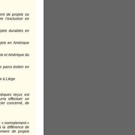
ent de projets ou
re l’exclusion en
ojets durables en
ojets en Amérique
Asie et Amérique du
e parcs éolien en
le à Liège
chèques reçus est
urra effectuer un
cier concerné, de
ez « normalement »
à la différence de
cement de projets