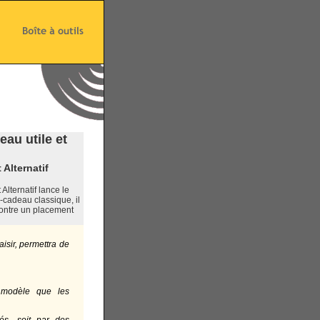
au utile et
Alternatif
lternatif lance le
cadeau classique, il
contre un placement
aisir, permettra de
 modèle que les