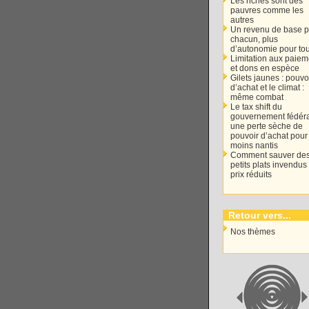
Les riches sont des
pauvres comme les
autres
Un revenu de base p
chacun, plus
d’autonomie pour to
Limitation aux paiem
et dons en espèce
Gilets jaunes : pouvo
d’achat et le climat :
même combat
Le tax shift du
gouvernement fédéra
une perte sèche de
pouvoir d’achat pour
moins nantis
Comment sauver de
petits plats invendus
prix réduits
Retour vers...
Nos thèmes