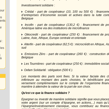
Investissement solidaire :
our
Crédal - part de coopérateur (10, 100 ou 500 €) : financem
d’entreprises d’économie sociale et actives dans la lutte cont
us
Belgique
ents
Incofin - part de coopérateur (130,2 €) : financement de pr
ir
Amérique latine via des institutions de microfinance
Oikocredit - part de coopérateur (250 €) : financement de pr
Latine, Asie, Afrique, Europe centrale et orientale
l :
Alterfin - part de coopérateur (62,5 €) : microcrédit en Afrique, 
sud
 les
Emissions Zéro - part de coopérateur (260 €) : construction d
s
Belgique
 à
Les Tournières - part de coopérateur (250 €) : immobilière socia
Oxfam Solidarité : obligation (500 € ).
Les montants des parts sont fixes. Si la valeur faciale des 
inférieure au montant des parts choisies, le bénéficiaire po
versement complémentaire sur le compte de l’organisme finan
manière à atteindre la valeur de la part de son choix.
Qu’est ce que la finance solidaire ?
Epargner ou investir de manière solidaire signifie que vous plac
votre argent (sur un compte d’épargne, en actions,...) mais qu’
l’épargne/investissement classique, vous contribuez au finan