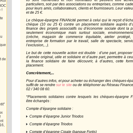
Ils sont numérotés et non nominatifs et peuvent être achet
-Roi
particuliers, soit par des associations ou entreprises, comme cad
RIOC
pour leurs amis, collaborateurs, clients et fournisseurs. Leur valeu
 !
et de 25 €.
te
Le chèque-épargne FINANcité permet à celui qui le reçoit d’écha
chèque (10 ou 25 €) contre un placement solidaire auprès d’
finance des projets associatifs ou d’économie sociale dont la p
seulement économique mais surtout sociale, environnementa
au
(crèche, magasin de commerce équitable, atelier protégé,
entreprise de formation par le travail, salle de spectacle, servi
ique
l’exclusion,...).
Le but de cette nouvelle action est double : d’une part, propose
d’année original, utile et solidaire et d’autre part, permettre à c
t de
la finance solidaire de faire découvrir, à d’autres, cette form
placement.
Concrètement,...
Pour d’autres infos, et pour acheter ou échanger des chèques-épa
suffit de se rendre
sur le site
ou de téléphoner au Réseau Financem
02 / 340 08 60.
*Placements solidaires contre lesquels les chèques-épargne 
être échangés :
it"
Compte d’épargne solidaire :
ux
Compte d’épargne Junior Triodos
!
nt
Compte d’épargne Triodos
16,
Compte d’épargne Cigale (banque Fortis)