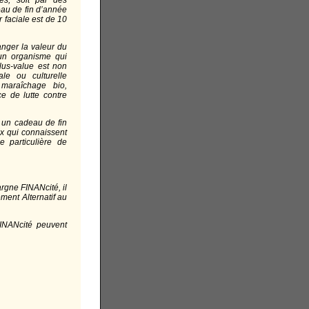
és, soit par des
eau de fin d’année
r faciale est de 10
nger la valeur du
un organisme qui
lus-value est non
le ou culturelle
 maraîchage bio,
ce de lutte contre
r un cadeau de fin
eux qui connaissent
e particulière de
rgne FINANcité, il
ent Alternatif au
FINANcité peuvent