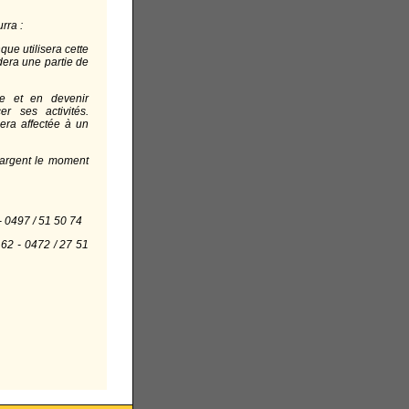
rra :
ue utilisera cette
dera une partie de
ve et en devenir
er ses activités.
sera affectée à un
 argent le moment
 0497 / 51 50 74
.62 - 0472 / 27 51