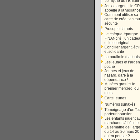
Le mythe de l’Enfant
Jeux d’argent : le C
appelle à la vigilance
Comment utiliser sa
carte de crédit en tou
sécurité
Précepte chinois
Le chèque-épargne
FINANcité : un cade
utile et original.
Concilier argent, éth
et solidarité
La boulimie d’achats
Les jeunes et l’argen
poche
Jeunes et jeux de
hasard, gare à la
dépendance !
Musées gratuits le
premier mercredi du
mois
Carte jeunes
Numéros surtaxés
Témoignage d’un "pet
porteur boursier
Les enfants jouent a
marchands à l’école 
La semaine de l’arge
du 14 au 20 mars 20
qu’en penser ?