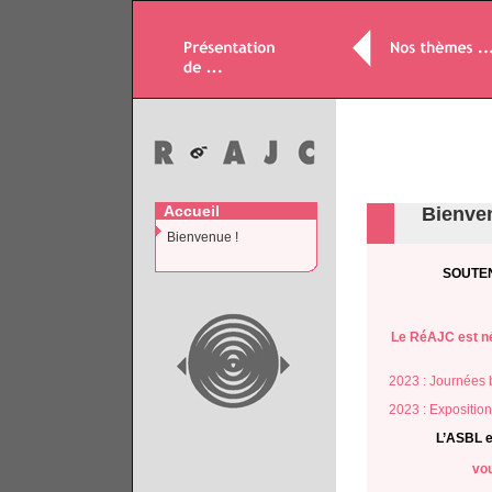
Accueil
Bienve
Bienvenue !
SOUTEN
Le RéAJC est né
2023 : Journées b
2023 : Exposition 
L’ASBL e
vou