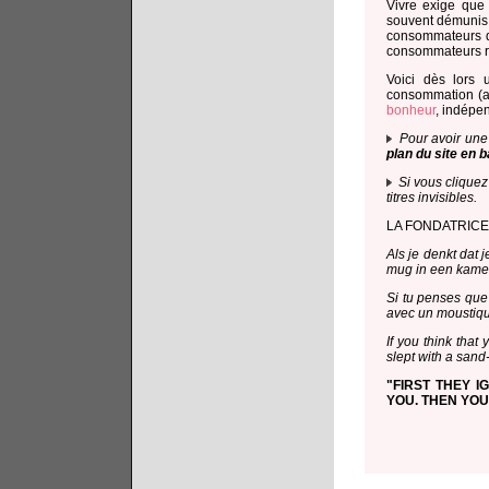
Vivre exige que 
souvent démunis 
consommateurs qu
consommateurs r
Voici dès lors
consommation (au 
bonheur
, indépen
Pour avoir une
plan du site en 
Si vous cliquez 
titres invisibles.
LA FONDATRIC
Als je denkt dat 
mug in een kame
Si tu penses que 
avec un moustiq
If you think that
slept with a sand-
"FIRST THEY 
YOU. THEN YOU 